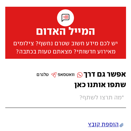
המייל האדום
יש לכם מידע חשוב שטרם נחשף? צילומים
מאירוע חדשותי? מצאתם טעות בכתבה?
אפשר גם דרך
וואטסאפ
טלגרם
שתפו אותנו כאן
הוספת קובץ