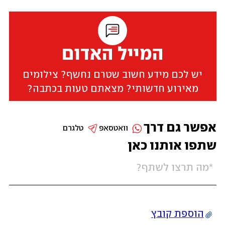
המייל האדום
יש לכם מידע חשוב שטרם נחשף? צילומים
מאירוע חדשותי? מצאתם טעות בכתבה?
אפשר גם דרך
וואטסאפ
טלגרם
שתפו אותנו כאן
הוספת קובץ