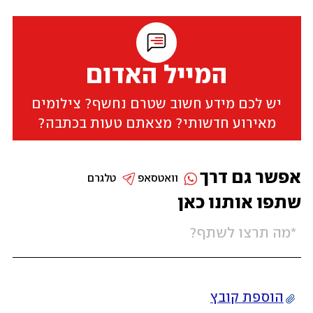
המייל האדום
יש לכם מידע חשוב שטרם נחשף? צילומים
מאירוע חדשותי? מצאתם טעות בכתבה?
אפשר גם דרך
וואטסאפ
טלגרם
שתפו אותנו כאן
הוספת קובץ