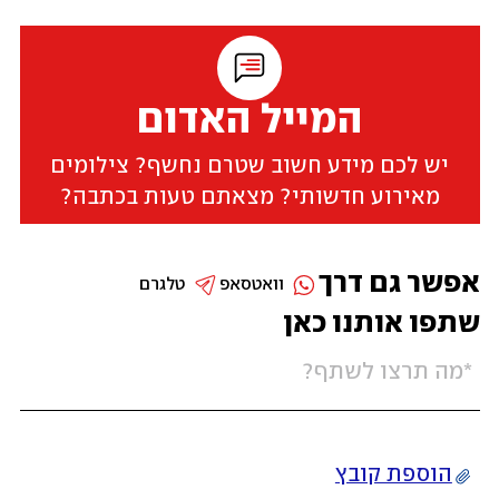
המייל האדום
יש לכם מידע חשוב שטרם נחשף? צילומים
מאירוע חדשותי? מצאתם טעות בכתבה?
אפשר גם דרך
וואטסאפ
טלגרם
שתפו אותנו כאן
הוספת קובץ