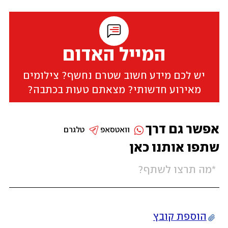
המייל האדום
יש לכם מידע חשוב שטרם נחשף? צילומים
מאירוע חדשותי? מצאתם טעות בכתבה?
אפשר גם דרך
וואטסאפ
טלגרם
שתפו אותנו כאן
הוספת קובץ