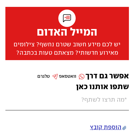
המייל האדום
יש לכם מידע חשוב שטרם נחשף? צילומים
מאירוע חדשותי? מצאתם טעות בכתבה?
אפשר גם דרך
וואטסאפ
טלגרם
שתפו אותנו כאן
הוספת קובץ