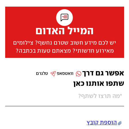
המייל האדום
יש לכם מידע חשוב שטרם נחשף? צילומים
מאירוע חדשותי? מצאתם טעות בכתבה?
אפשר גם דרך
וואטסאפ
טלגרם
שתפו אותנו כאן
הוספת קובץ