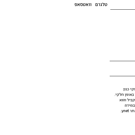
טלגרם
וואטסאפ
י כגון
ינה מלאכותית (AI), בין באופן מלא ובין באופן חלקי.
קביל והוא
במידה
yne.