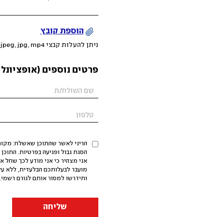
הוספת קובץ
ניתן להעלות קבצי mov, png, jpeg, jpg, mp4 עד 200MB
פרטים נוספים (אופציונלי
הריני לאשר שהתוכן שאשלח: מקורי,
אני מצהיר כי אני מודע לכך שחל א
מועבר לבעלותכם הבלעדית, ללא על
ותידרשו למסור אותם לגורם רשמי. 
שליחה