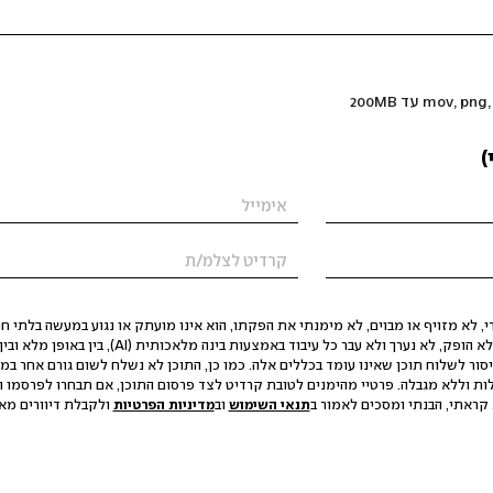
)
 לא מזויף או מבוים, לא מימנתי את הפקתו, הוא אינו מועתק או נגוע במעשה בלתי חוק
הסגת גבול ופגיעה בפרטיות. התוכן לא הופק, לא נערך ולא עבר כל עיבוד באמצעות ב
יסור לשלוח תוכן שאינו עומד בכללים אלה. כמו כן, התוכן לא נשלח לשום גורם אחר במ
ות וללא מגבלה. פרטיי מהימנים לטובת קרדיט לצד פרסום התוכן, אם תבחרו לפרסמו ו
קראתי, הבנתי ומסכים לאמור ב
תנאי השימוש
וב
מדיניות הפרטיות
ולקבלת דיוורים מאתר t