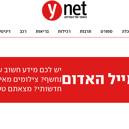
כלה
ספורט
תרבות
רכילות
בריאות
רכב
דיגיטל
יש לכם מידע חשוב 
יל האדום
נחשף? צילומים מאיר
חדשותי? מצאתם טע