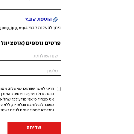
הוספת קובץ
ניתן להעלות קבצי mov, png, jpeg, jpg, mp4 עד 200MB
פרטים נוספים (אופציונלי
הריני לאשר שהתוכן שאשלח: מקורי,
אני מצהיר כי אני מודע לכך שחל א
מועבר לבעלותכם הבלעדית, ללא על
ותידרשו למסור אותם לגורם רשמי. 
שליחה