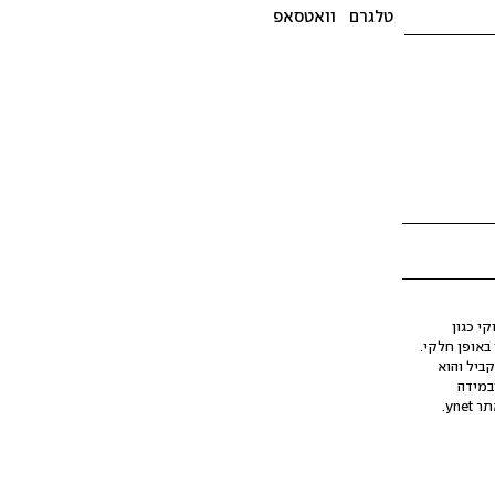
טלגרם
וואטסאפ
י כגון
ינה מלאכותית (AI), בין באופן מלא ובין באופן חלקי.
קביל והוא
במידה
yne.