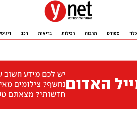
כלה
ספורט
תרבות
רכילות
בריאות
רכב
דיגיטל
יש לכם מידע חשוב 
יל האדום
נחשף? צילומים מאיר
חדשותי? מצאתם טע