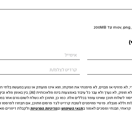
)
 לא מזויף או מבוים, לא מימנתי את הפקתו, הוא אינו מועתק או נגוע במעשה בלתי חוק
הסגת גבול ופגיעה בפרטיות. התוכן לא הופק, לא נערך ולא עבר כל עיבוד באמצעות ב
יסור לשלוח תוכן שאינו עומד בכללים אלה. כמו כן, התוכן לא נשלח לשום גורם אחר במ
ות וללא מגבלה. פרטיי מהימנים לטובת קרדיט לצד פרסום התוכן, אם תבחרו לפרסמו ו
קראתי, הבנתי ומסכים לאמור ב
תנאי השימוש
וב
מדיניות הפרטיות
ולקבלת דיוורים מאתר t