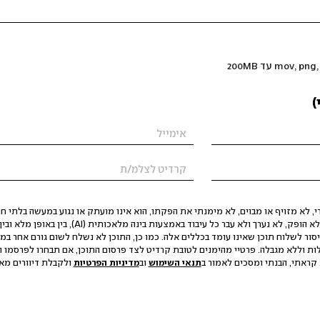
)
 לא מזויף או מבוים, לא מימנתי את הפקתו, הוא אינו מועתק או נגוע במעשה בלתי חוק
הסגת גבול ופגיעה בפרטיות. התוכן לא הופק, לא נערך ולא עבר כל עיבוד באמצעות ב
יסור לשלוח תוכן שאינו עומד בכללים אלה. כמו כן, התוכן לא נשלח לשום גורם אחר במ
ות וללא מגבלה. פרטיי מהימנים לטובת קרדיט לצד פרסום התוכן, אם תבחרו לפרסמו ו
קראתי, הבנתי ומסכים לאמור ב
תנאי השימוש
וב
מדיניות הפרטיות
ולקבלת דיוורים מאתר t