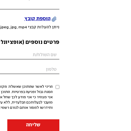
הוספת קובץ
ניתן להעלות קבצי mov, png, jpeg, jpg, mp4 עד 200MB
פרטים נוספים (אופציונלי
הריני לאשר שהתוכן שאשלח: מקורי,
אני מצהיר כי אני מודע לכך שחל א
מועבר לבעלותכם הבלעדית, ללא על
ותידרשו למסור אותם לגורם רשמי. 
שליחה