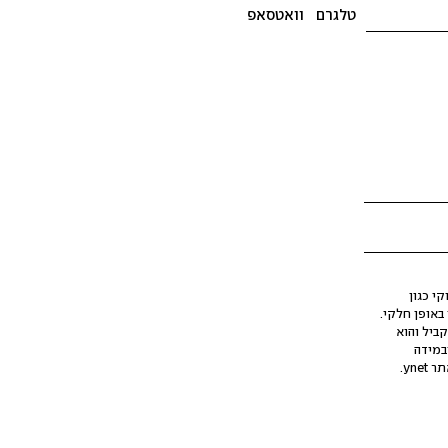
טלגרם
וואטסאפ
י כגון
ינה מלאכותית (AI), בין באופן מלא ובין באופן חלקי.
קביל והוא
במידה
yne.