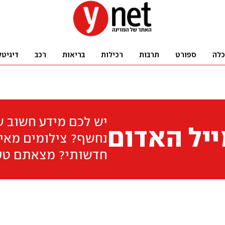
כלה
ספורט
תרבות
רכילות
בריאות
רכב
דיגיטל
יש לכם מידע חשוב 
יל האדום
נחשף? צילומים מאיר
חדשותי? מצאתם טע