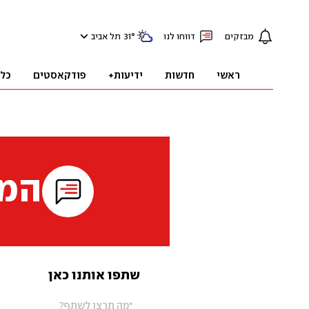
מבזקים
דווחו לנו
°
31
תל אביב
ראשי
חדשות
ידיעות+
פודקאסטים
כל
המי
שתפו אותנו כאן