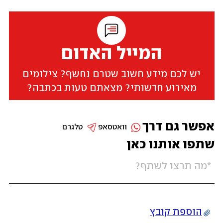
המייל האדום
יש לכם מידע חשוב שטרם נחשף? צילומים
מאירוע חדשותי? מצאתם טעות בכתבה?
אפשר גם דרך
וואטסאפ
טלגרם
שתפו אותנו כאן
הוספת קובץ