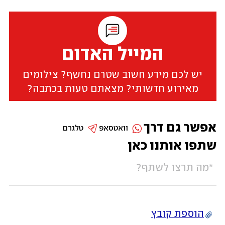
המייל האדום
יש לכם מידע חשוב שטרם נחשף? צילומים
מאירוע חדשותי? מצאתם טעות בכתבה?
אפשר גם דרך
וואטסאפ
טלגרם
שתפו אותנו כאן
הוספת קובץ