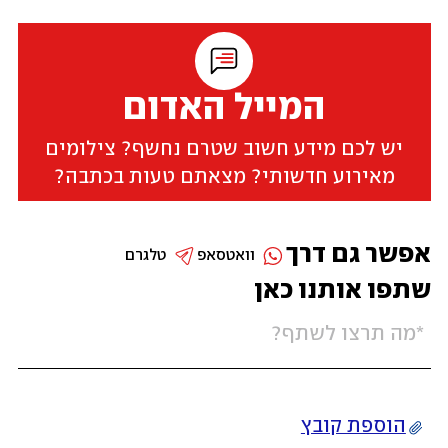
המייל האדום
יש לכם מידע חשוב שטרם נחשף? צילומים
מאירוע חדשותי? מצאתם טעות בכתבה?
אפשר גם דרך
וואטסאפ
טלגרם
שתפו אותנו כאן
הוספת קובץ