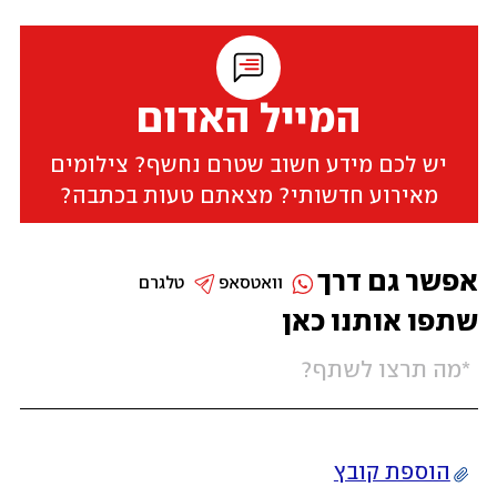
המייל האדום
יש לכם מידע חשוב שטרם נחשף? צילומים
מאירוע חדשותי? מצאתם טעות בכתבה?
אפשר גם דרך
וואטסאפ
טלגרם
שתפו אותנו כאן
הוספת קובץ