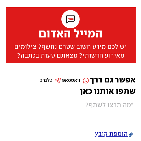
המייל האדום
יש לכם מידע חשוב שטרם נחשף? צילומים
מאירוע חדשותי? מצאתם טעות בכתבה?
אפשר גם דרך
וואטסאפ
טלגרם
שתפו אותנו כאן
הוספת קובץ