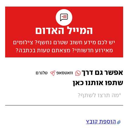
המייל האדום
יש לכם מידע חשוב שטרם נחשף? צילומים
מאירוע חדשותי? מצאתם טעות בכתבה?
אפשר גם דרך
וואטסאפ
טלגרם
שתפו אותנו כאן
הוספת קובץ