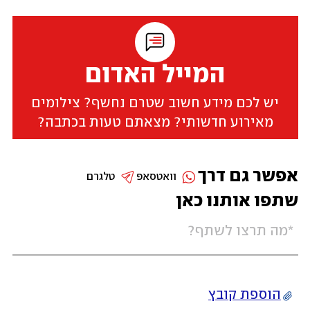
המייל האדום
יש לכם מידע חשוב שטרם נחשף? צילומים
מאירוע חדשותי? מצאתם טעות בכתבה?
אפשר גם דרך
וואטסאפ
טלגרם
שתפו אותנו כאן
הוספת קובץ