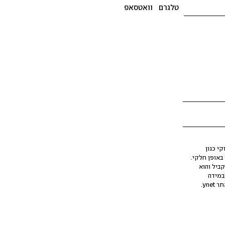
טלגרם
וואטסאפ
י כגון
ינה מלאכותית (AI), בין באופן מלא ובין באופן חלקי.
קביל והוא
במידה
yne.