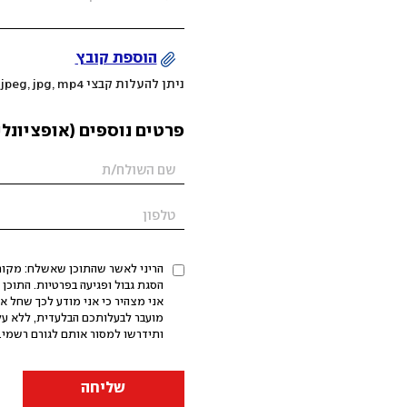
הוספת קובץ
ניתן להעלות קבצי mov, png, jpeg, jpg, mp4 עד 200MB
פרטים נוספים (אופציונלי
הריני לאשר שהתוכן שאשלח: מקורי,
אני מצהיר כי אני מודע לכך שחל א
מועבר לבעלותכם הבלעדית, ללא על
ותידרשו למסור אותם לגורם רשמי. 
שליחה