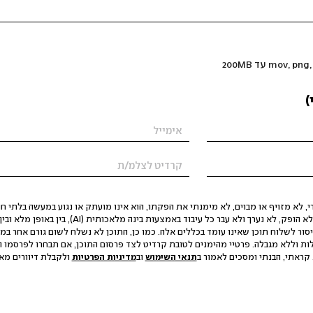
)
 לא מזויף או מבוים, לא מימנתי את הפקתו, הוא אינו מועתק או נגוע במעשה בלתי חוק
הסגת גבול ופגיעה בפרטיות. התוכן לא הופק, לא נערך ולא עבר כל עיבוד באמצעות ב
יסור לשלוח תוכן שאינו עומד בכללים אלה. כמו כן, התוכן לא נשלח לשום גורם אחר במ
ות וללא מגבלה. פרטיי מהימנים לטובת קרדיט לצד פרסום התוכן, אם תבחרו לפרסמו ו
קראתי, הבנתי ומסכים לאמור ב
תנאי השימוש
וב
מדיניות הפרטיות
ולקבלת דיוורים מאתר t