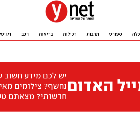
כלה
ספורט
תרבות
רכילות
בריאות
רכב
דיגיטל
יש לכם מידע חשוב 
יל האדום
נחשף? צילומים מאיר
חדשותי? מצאתם טע