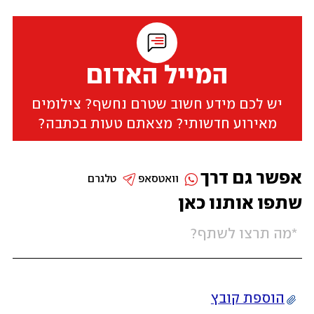
המייל האדום
יש לכם מידע חשוב שטרם נחשף? צילומים
מאירוע חדשותי? מצאתם טעות בכתבה?
אפשר גם דרך
וואטסאפ
טלגרם
שתפו אותנו כאן
הוספת קובץ