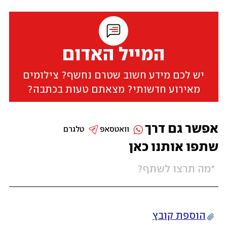
המייל האדום
יש לכם מידע חשוב שטרם נחשף? צילומים
מאירוע חדשותי? מצאתם טעות בכתבה?
אפשר גם דרך
וואטסאפ
טלגרם
שתפו אותנו כאן
הוספת קובץ