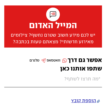
המייל האדום
יש לכם מידע חשוב שטרם נחשף? צילומים
מאירוע חדשותי? מצאתם טעות בכתבה?
אפשר גם דרך
וואטסאפ
טלגרם
שתפו אותנו כאן
הוספת קובץ