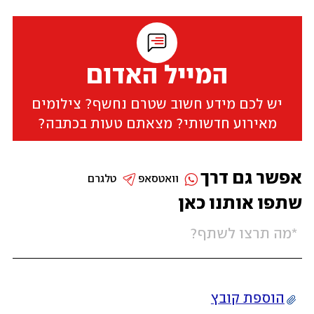
המייל האדום
יש לכם מידע חשוב שטרם נחשף? צילומים
מאירוע חדשותי? מצאתם טעות בכתבה?
אפשר גם דרך
וואטסאפ
טלגרם
שתפו אותנו כאן
הוספת קובץ