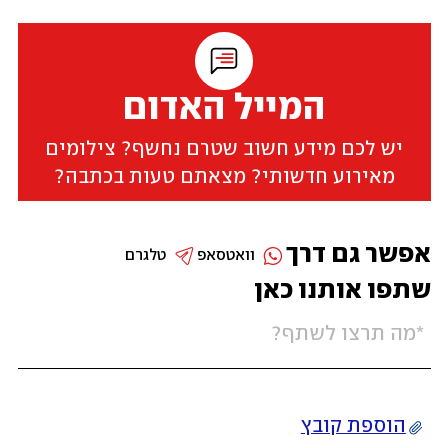
המייל האדום
יש לכם מידע חשוב שטרם נחשף? צילומים
מאירוע חדשותי? מצאתם טעות בכתבה?
אפשר גם דרך
וואטסאפ
טלגרם
שתפו אותנו כאן
הוספת קובץ