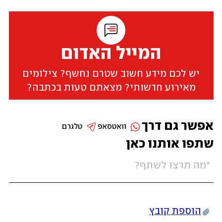
המייל האדום
יש לכם מידע חשוב שטרם נחשף? צילומים
מאירוע חדשותי? מצאתם טעות בכתבה?
אפשר גם דרך
וואטסאפ
טלגרם
שתפו אותנו כאן
הוספת קובץ