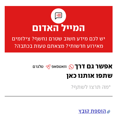
המייל האדום
יש לכם מידע חשוב שטרם נחשף? צילומים
מאירוע חדשותי? מצאתם טעות בכתבה?
אפשר גם דרך
וואטסאפ
טלגרם
שתפו אותנו כאן
הוספת קובץ