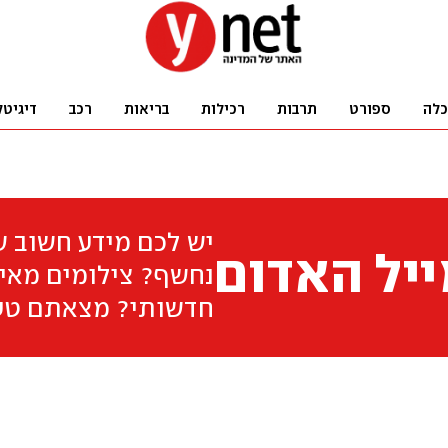
כלה
ספורט
תרבות
רכילות
בריאות
רכב
דיגיטל
יש לכם מידע חשוב 
יל האדום
נחשף? צילומים מאיר
חדשותי? מצאתם טע