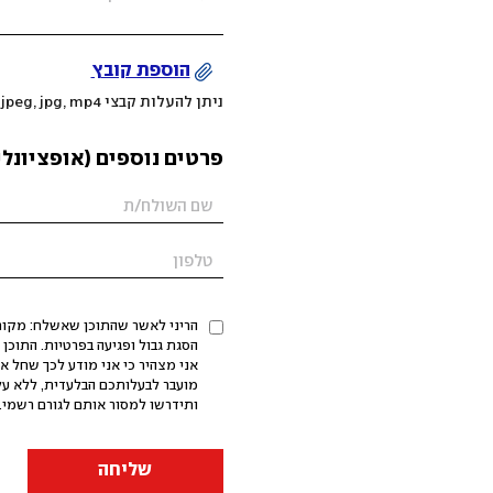
הוספת קובץ
ניתן להעלות קבצי mov, png, jpeg, jpg, mp4 עד 200MB
פרטים נוספים (אופציונלי
הריני לאשר שהתוכן שאשלח: מקורי,
אני מצהיר כי אני מודע לכך שחל א
מועבר לבעלותכם הבלעדית, ללא על
ותידרשו למסור אותם לגורם רשמי. 
שליחה