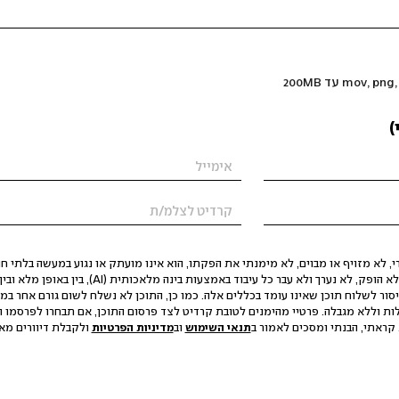
)
 לא מזויף או מבוים, לא מימנתי את הפקתו, הוא אינו מועתק או נגוע במעשה בלתי חוק
הסגת גבול ופגיעה בפרטיות. התוכן לא הופק, לא נערך ולא עבר כל עיבוד באמצעות ב
יסור לשלוח תוכן שאינו עומד בכללים אלה. כמו כן, התוכן לא נשלח לשום גורם אחר במ
ות וללא מגבלה. פרטיי מהימנים לטובת קרדיט לצד פרסום התוכן, אם תבחרו לפרסמו ו
קראתי, הבנתי ומסכים לאמור ב
תנאי השימוש
וב
מדיניות הפרטיות
ולקבלת דיוורים מאתר t