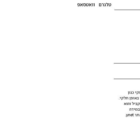
טלגרם
וואטסאפ
י כגון
ינה מלאכותית (AI), בין באופן מלא ובין באופן חלקי.
קביל והוא
במידה
yne.