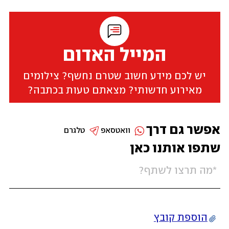
המייל האדום
יש לכם מידע חשוב שטרם נחשף? צילומים
מאירוע חדשותי? מצאתם טעות בכתבה?
אפשר גם דרך
וואטסאפ
טלגרם
שתפו אותנו כאן
הוספת קובץ