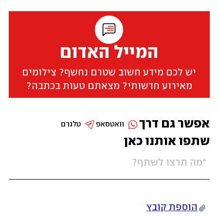
המייל האדום
יש לכם מידע חשוב שטרם נחשף? צילומים
מאירוע חדשותי? מצאתם טעות בכתבה?
אפשר גם דרך
וואטסאפ
טלגרם
שתפו אותנו כאן
הוספת קובץ