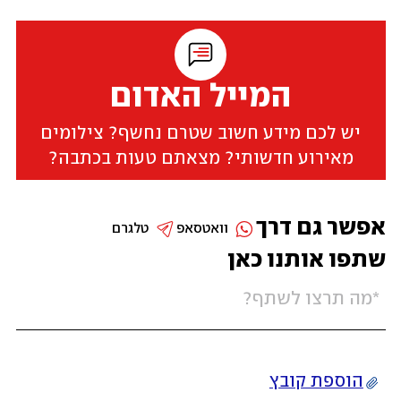
המייל האדום
יש לכם מידע חשוב שטרם נחשף? צילומים
מאירוע חדשותי? מצאתם טעות בכתבה?
אפשר גם דרך
וואטסאפ
טלגרם
שתפו אותנו כאן
הוספת קובץ