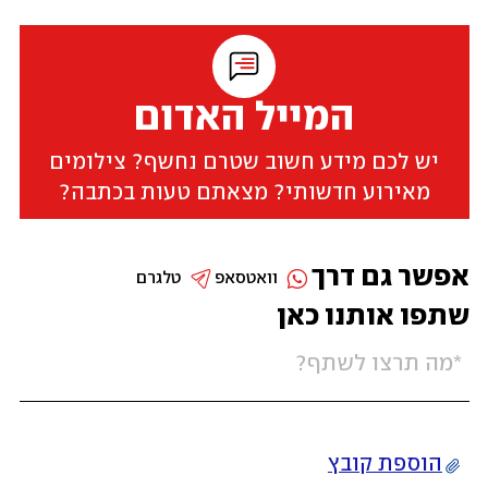
המייל האדום
יש לכם מידע חשוב שטרם נחשף? צילומים
מאירוע חדשותי? מצאתם טעות בכתבה?
אפשר גם דרך
וואטסאפ
טלגרם
שתפו אותנו כאן
הוספת קובץ