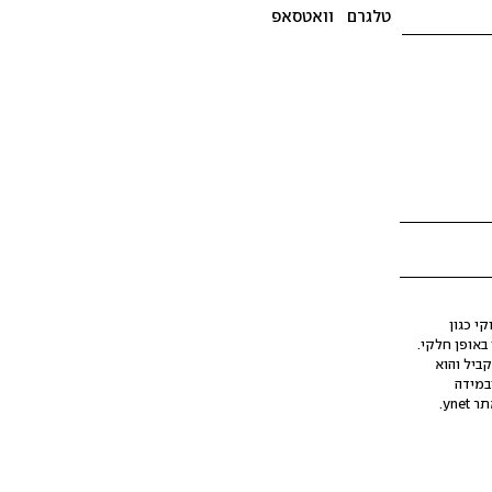
טלגרם
וואטסאפ
י כגון
ינה מלאכותית (AI), בין באופן מלא ובין באופן חלקי.
קביל והוא
במידה
yne.