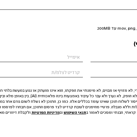
)
 לא מזויף או מבוים, לא מימנתי את הפקתו, הוא אינו מועתק או נגוע במעשה בלתי חוק
הסגת גבול ופגיעה בפרטיות. התוכן לא הופק, לא נערך ולא עבר כל עיבוד באמצעות ב
יסור לשלוח תוכן שאינו עומד בכללים אלה. כמו כן, התוכן לא נשלח לשום גורם אחר במ
ות וללא מגבלה. פרטיי מהימנים לטובת קרדיט לצד פרסום התוכן, אם תבחרו לפרסמו ו
קראתי, הבנתי ומסכים לאמור ב
תנאי השימוש
וב
מדיניות הפרטיות
ולקבלת דיוורים מאתר t