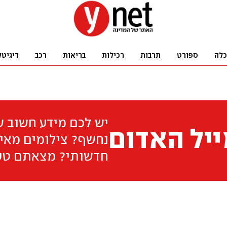
כלה
ספורט
תרבות
רכילות
בריאות
רכב
דיגיטל
יש לכם מידע חשוב 
יל האדום
נחשף? צילומים מאיר
חדשותי? מצאתם טע