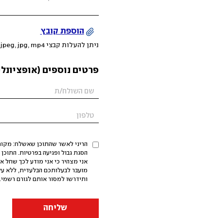
הוספת קובץ
ניתן להעלות קבצי mov, png, jpeg, jpg, mp4 עד 200MB
פרטים נוספים (אופציונלי
הריני לאשר שהתוכן שאשלח: מקורי,
אני מצהיר כי אני מודע לכך שחל א
מועבר לבעלותכם הבלעדית, ללא על
ותידרשו למסור אותם לגורם רשמי. 
שליחה