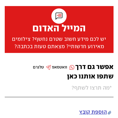
המייל האדום
יש לכם מידע חשוב שטרם נחשף? צילומים
מאירוע חדשותי? מצאתם טעות בכתבה?
אפשר גם דרך
וואטסאפ
טלגרם
שתפו אותנו כאן
הוספת קובץ