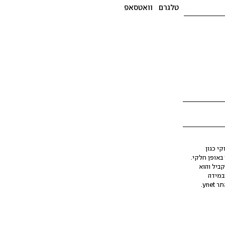
טלגרם
וואטסאפ
י כגון
ינה מלאכותית (AI), בין באופן מלא ובין באופן חלקי.
קביל והוא
במידה
yne.