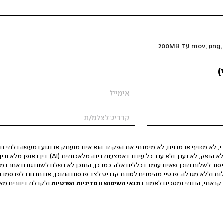
)
 לא מזויף או מבוים, לא מימנתי את הפקתו, הוא אינו מועתק או נגוע במעשה בלתי חוק
הסגת גבול ופגיעה בפרטיות. התוכן לא הופק, לא נערך ולא עבר כל עיבוד באמצעות ב
יסור לשלוח תוכן שאינו עומד בכללים אלה. כמו כן, התוכן לא נשלח לשום גורם אחר במ
ות וללא מגבלה. פרטיי מהימנים לטובת קרדיט לצד פרסום התוכן, אם תבחרו לפרסמו ו
קראתי, הבנתי ומסכים לאמור ב
תנאי השימוש
וב
מדיניות הפרטיות
ולקבלת דיוורים מאתר t