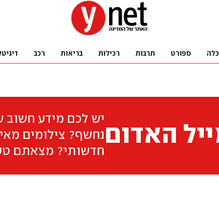
כלה
ספורט
תרבות
רכילות
בריאות
רכב
דיגיטל
יש לכם מידע חשוב 
יל האדום
נחשף? צילומים מאיר
חדשותי? מצאתם טע