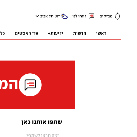
מבזקים
דווחו לנו
°
31
תל אביב
ראשי
חדשות
ידיעות+
פודקאסטים
כל
המי
שתפו אותנו כאן