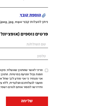
הוספת קובץ
ניתן להעלות קבצי mov, png, jpeg, jpg, mp4 עד 200MB
פרטים נוספים (אופציונלי
הריני לאשר שהתוכן שאשלח: מקורי,
אני מצהיר כי אני מודע לכך שחל א
מועבר לבעלותכם הבלעדית, ללא על
ותידרשו למסור אותם לגורם רשמי. 
שליחה