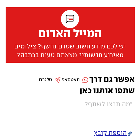
המייל האדום
יש לכם מידע חשוב שטרם נחשף? צילומים
מאירוע חדשותי? מצאתם טעות בכתבה?
אפשר גם דרך
וואטסאפ
טלגרם
שתפו אותנו כאן
הוספת קובץ