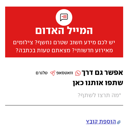
המייל האדום
יש לכם מידע חשוב שטרם נחשף? צילומים
מאירוע חדשותי? מצאתם טעות בכתבה?
אפשר גם דרך
וואטסאפ
טלגרם
שתפו אותנו כאן
הוספת קובץ