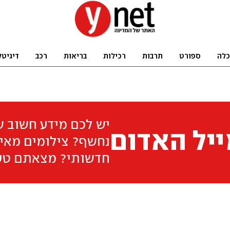
כלה
ספורט
תרבות
רכילות
בריאות
רכב
דיגיטל
יש לכם מידע חשוב 
יל האדום
נחשף? צילומים מאיר
חדשותי? מצאתם טע