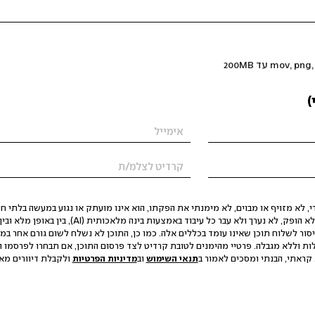
)
 לא מזויף או מבוים, לא מימנתי את הפקתו, הוא אינו מועתק או נגוע במעשה בלתי חוק
הסגת גבול ופגיעה בפרטיות. התוכן לא הופק, לא נערך ולא עבר כל עיבוד באמצעות ב
יסור לשלוח תוכן שאינו עומד בכללים אלה. כמו כן, התוכן לא נשלח לשום גורם אחר במ
ות וללא מגבלה. פרטיי מהימנים לטובת קרדיט לצד פרסום התוכן, אם תבחרו לפרסמו ו
קראתי, הבנתי ומסכים לאמור ב
תנאי השימוש
וב
מדיניות הפרטיות
ולקבלת דיוורים מאתר t