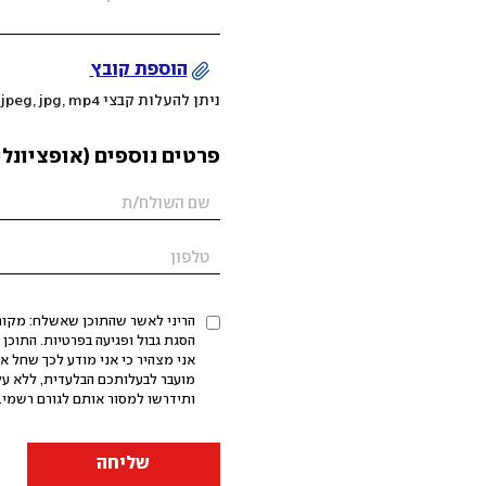
הוספת קובץ
ניתן להעלות קבצי mov, png, jpeg, jpg, mp4 עד 200MB
פרטים נוספים (אופציונלי
הריני לאשר שהתוכן שאשלח: מקורי,
אני מצהיר כי אני מודע לכך שחל א
מועבר לבעלותכם הבלעדית, ללא על
ותידרשו למסור אותם לגורם רשמי. 
שליחה