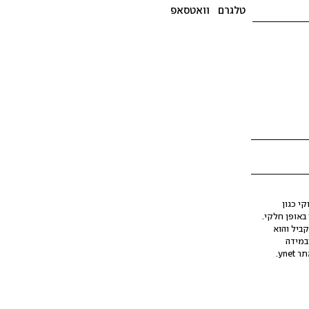
טלגרם
וואטסאפ
י כגון
ינה מלאכותית (AI), בין באופן מלא ובין באופן חלקי.
קביל והוא
במידה
yne.