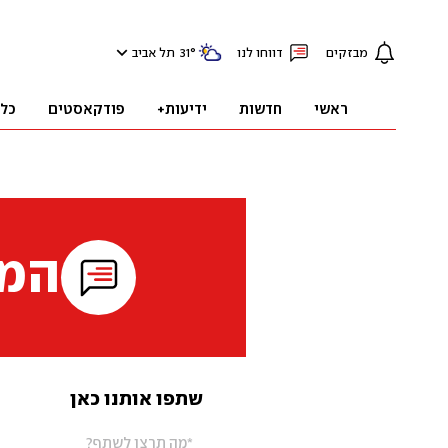
מבזקים
דווחו לנו
°
31
תל אביב
ראשי
חדשות
ידיעות+
פודקאסטים
כל
המי
שתפו אותנו כאן