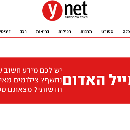
כלה
ספורט
תרבות
רכילות
בריאות
רכב
דיגיטל
יש לכם מידע חשוב 
יל האדום
נחשף? צילומים מאיר
חדשותי? מצאתם טע