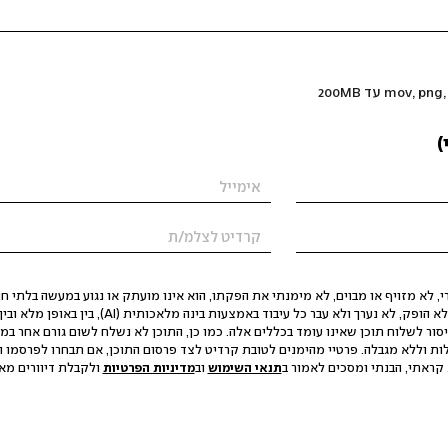
)
 לא מזויף או מבוים, לא מימנתי את הפקתו, הוא אינו מועתק או נגוע במעשה בלתי חוק
הסגת גבול ופגיעה בפרטיות. התוכן לא הופק, לא נערך ולא עבר כל עיבוד באמצעות ב
יסור לשלוח תוכן שאינו עומד בכללים אלה. כמו כן, התוכן לא נשלח לשום גורם אחר במ
ות וללא מגבלה. פרטיי מהימנים לטובת קרדיט לצד פרסום התוכן, אם תבחרו לפרסמו ו
קראתי, הבנתי ומסכים לאמור ב
תנאי השימוש
וב
מדיניות הפרטיות
ולקבלת דיוורים מאתר t