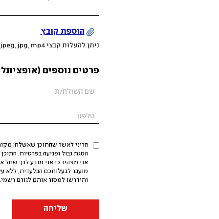
הוספת קובץ
ניתן להעלות קבצי mov, png, jpeg, jpg, mp4 עד 200MB
פרטים נוספים (אופציונלי
הריני לאשר שהתוכן שאשלח: מקורי,
אני מצהיר כי אני מודע לכך שחל א
מועבר לבעלותכם הבלעדית, ללא על
ותידרשו למסור אותם לגורם רשמי. 
שליחה