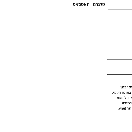
טלגרם
וואטסאפ
י כגון
ינה מלאכותית (AI), בין באופן מלא ובין באופן חלקי.
קביל והוא
במידה
yne.