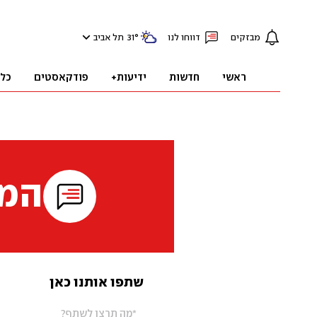
מבזקים
דווחו לנו
°
31
תל אביב
ראשי
חדשות
ידיעות+
פודקאסטים
כל
המי
שתפו אותנו כאן