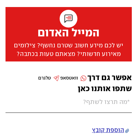
המייל האדום
יש לכם מידע חשוב שטרם נחשף? צילומים
מאירוע חדשותי? מצאתם טעות בכתבה?
אפשר גם דרך
וואטסאפ
טלגרם
שתפו אותנו כאן
הוספת קובץ