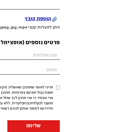
הוספת קובץ
ניתן להעלות קבצי mov, png, jpeg, jpg, mp4 עד 200MB
פרטים נוספים (אופציונלי
הריני לאשר שהתוכן שאשלח: מקורי,
אני מצהיר כי אני מודע לכך שחל א
מועבר לבעלותכם הבלעדית, ללא על
ותידרשו למסור אותם לגורם רשמי. 
שליחה