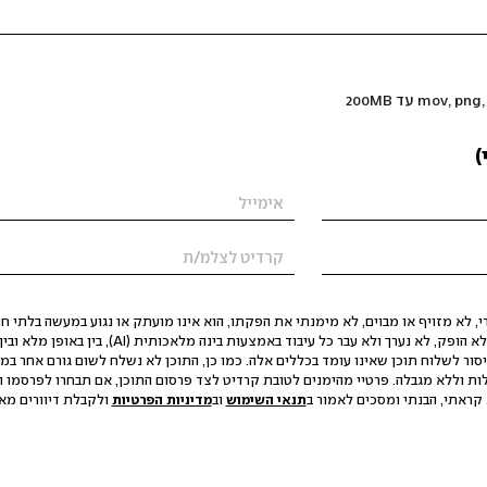
)
 לא מזויף או מבוים, לא מימנתי את הפקתו, הוא אינו מועתק או נגוע במעשה בלתי חוק
הסגת גבול ופגיעה בפרטיות. התוכן לא הופק, לא נערך ולא עבר כל עיבוד באמצעות ב
יסור לשלוח תוכן שאינו עומד בכללים אלה. כמו כן, התוכן לא נשלח לשום גורם אחר במ
ות וללא מגבלה. פרטיי מהימנים לטובת קרדיט לצד פרסום התוכן, אם תבחרו לפרסמו ו
קראתי, הבנתי ומסכים לאמור ב
תנאי השימוש
וב
מדיניות הפרטיות
ולקבלת דיוורים מאתר t