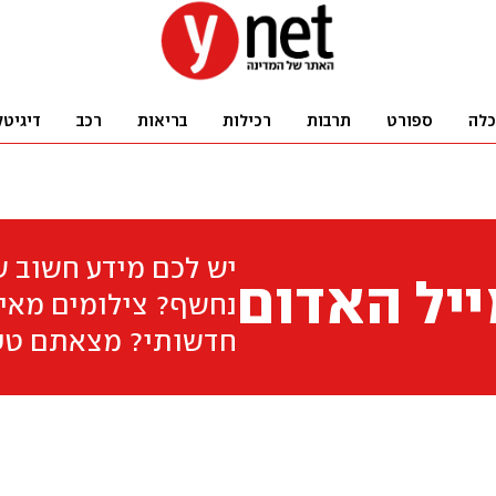
כלה
ספורט
תרבות
רכילות
בריאות
רכב
דיגיטל
יש לכם מידע חשוב 
יל האדום
נחשף? צילומים מאיר
חדשותי? מצאתם טע