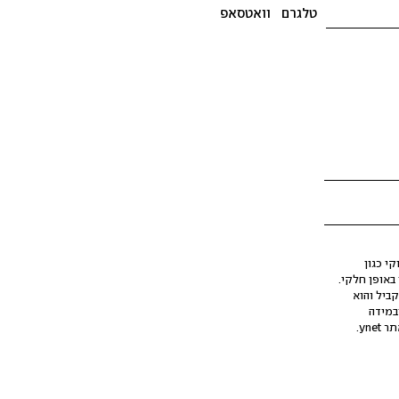
טלגרם
וואטסאפ
י כגון
ינה מלאכותית (AI), בין באופן מלא ובין באופן חלקי.
קביל והוא
במידה
yne.