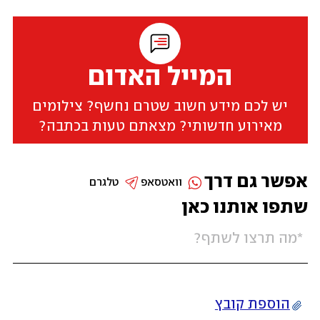
המייל האדום
יש לכם מידע חשוב שטרם נחשף? צילומים
מאירוע חדשותי? מצאתם טעות בכתבה?
אפשר גם דרך
וואטסאפ
טלגרם
שתפו אותנו כאן
הוספת קובץ