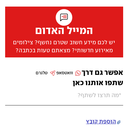
המייל האדום
יש לכם מידע חשוב שטרם נחשף? צילומים
מאירוע חדשותי? מצאתם טעות בכתבה?
אפשר גם דרך
וואטסאפ
טלגרם
שתפו אותנו כאן
הוספת קובץ