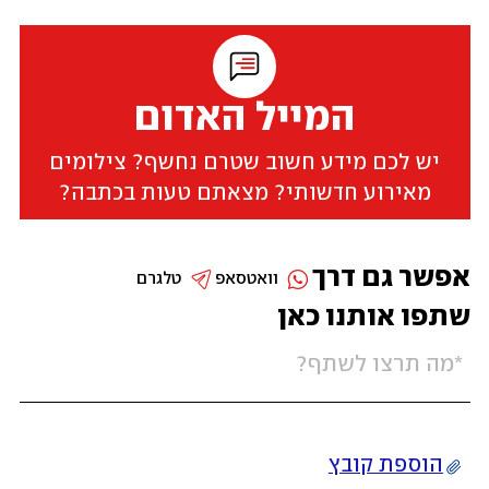
המייל האדום
יש לכם מידע חשוב שטרם נחשף? צילומים
מאירוע חדשותי? מצאתם טעות בכתבה?
אפשר גם דרך
וואטסאפ
טלגרם
שתפו אותנו כאן
הוספת קובץ