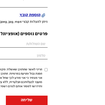
הוספת קובץ
ניתן להעלות קבצי mov, png, jpeg, jpg, mp4 עד 200MB
פרטים נוספים (אופציונלי
הריני לאשר שהתוכן שאשלח: מקורי,
אני מצהיר כי אני מודע לכך שחל א
מועבר לבעלותכם הבלעדית, ללא על
ותידרשו למסור אותם לגורם רשמי. 
שליחה