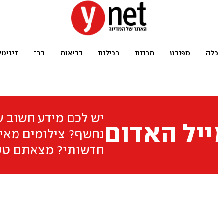
כלה
ספורט
תרבות
רכילות
בריאות
רכב
דיגיטל
יש לכם מידע חשוב 
יל האדום
נחשף? צילומים מאיר
חדשותי? מצאתם טע