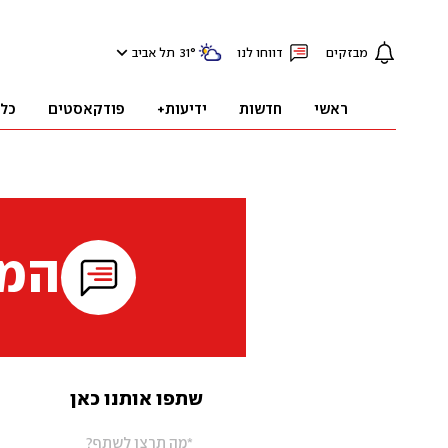
מבזקים
דווחו לנו
°
31
תל אביב
ראשי
חדשות
ידיעות+
פודקאסטים
כל
המי
שתפו אותנו כאן