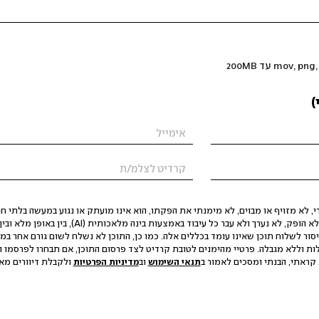
)
 לא מזויף או מבוים, לא מימנתי את הפקתו, הוא אינו מועתק או נגוע במעשה בלתי חוק
הסגת גבול ופגיעה בפרטיות. התוכן לא הופק, לא נערך ולא עבר כל עיבוד באמצעות ב
יסור לשלוח תוכן שאינו עומד בכללים אלה. כמו כן, התוכן לא נשלח לשום גורם אחר במ
ות וללא מגבלה. פרטיי מהימנים לטובת קרדיט לצד פרסום התוכן, אם תבחרו לפרסמו ו
קראתי, הבנתי ומסכים לאמור ב
תנאי השימוש
וב
מדיניות הפרטיות
ולקבלת דיוורים מאתר t