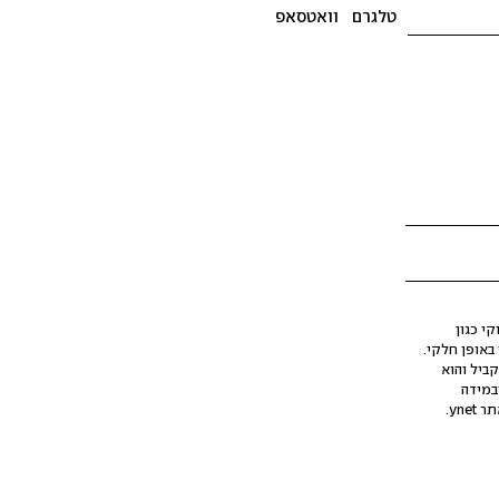
טלגרם
וואטסאפ
י כגון
ינה מלאכותית (AI), בין באופן מלא ובין באופן חלקי.
קביל והוא
במידה
yne.