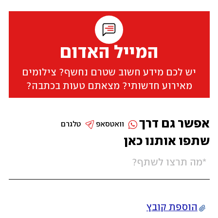
המייל האדום
יש לכם מידע חשוב שטרם נחשף? צילומים
מאירוע חדשותי? מצאתם טעות בכתבה?
אפשר גם דרך
וואטסאפ
טלגרם
שתפו אותנו כאן
הוספת קובץ