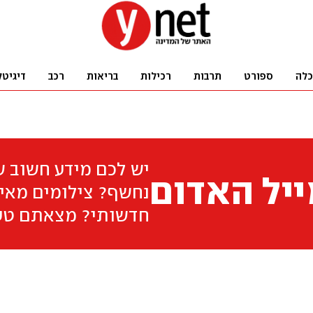
כלה
ספורט
תרבות
רכילות
בריאות
רכב
דיגיטל
יש לכם מידע חשוב 
יל האדום
נחשף? צילומים מאיר
חדשותי? מצאתם טע