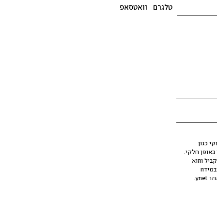
טלגרם
וואטסאפ
י כגון
ינה מלאכותית (AI), בין באופן מלא ובין באופן חלקי.
קביל והוא
במידה
yne.