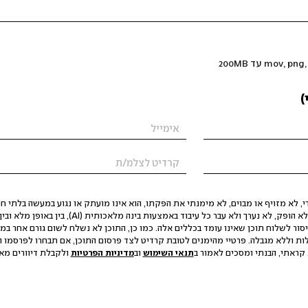
)
 לא מזויף או מבוים, לא מימנתי את הפקתו, הוא אינו מועתק או נגוע במעשה בלתי חוק
הסגת גבול ופגיעה בפרטיות. התוכן לא הופק, לא נערך ולא עבר כל עיבוד באמצעות ב
יסור לשלוח תוכן שאינו עומד בכללים אלה. כמו כן, התוכן לא נשלח לשום גורם אחר במ
ות וללא מגבלה. פרטיי מהימנים לטובת קרדיט לצד פרסום התוכן, אם תבחרו לפרסמו ו
קראתי, הבנתי ומסכים לאמור ב
תנאי השימוש
וב
מדיניות הפרטיות
ולקבלת דיוורים מאתר t