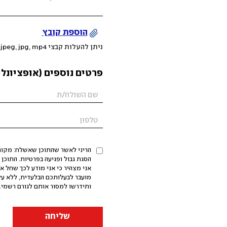
הוספת קובץ
ניתן להעלות קבצי mov, png, jpeg, jpg, mp4 עד 200MB
פרטים נוספים (אופציונלי
הריני לאשר שהתוכן שאשלח: מקורי,
אני מצהיר כי אני מודע לכך שחל א
מועבר לבעלותכם הבלעדית, ללא על
ותידרשו למסור אותם לגורם רשמי. 
שליחה