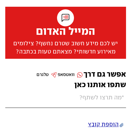
המייל האדום
יש לכם מידע חשוב שטרם נחשף? צילומים
מאירוע חדשותי? מצאתם טעות בכתבה?
אפשר גם דרך
וואטסאפ
טלגרם
שתפו אותנו כאן
הוספת קובץ