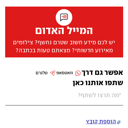
המייל האדום
יש לכם מידע חשוב שטרם נחשף? צילומים
מאירוע חדשותי? מצאתם טעות בכתבה?
אפשר גם דרך
וואטסאפ
טלגרם
שתפו אותנו כאן
הוספת קובץ