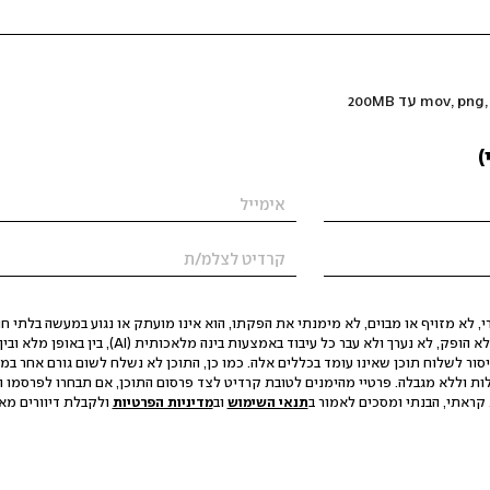
)
 לא מזויף או מבוים, לא מימנתי את הפקתו, הוא אינו מועתק או נגוע במעשה בלתי חוק
הסגת גבול ופגיעה בפרטיות. התוכן לא הופק, לא נערך ולא עבר כל עיבוד באמצעות ב
יסור לשלוח תוכן שאינו עומד בכללים אלה. כמו כן, התוכן לא נשלח לשום גורם אחר במ
ות וללא מגבלה. פרטיי מהימנים לטובת קרדיט לצד פרסום התוכן, אם תבחרו לפרסמו ו
קראתי, הבנתי ומסכים לאמור ב
תנאי השימוש
וב
מדיניות הפרטיות
ולקבלת דיוורים מאתר t