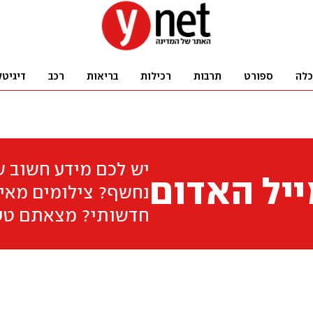
כלה
ספורט
תרבות
רכילות
בריאות
רכב
דיגיטל
יש לכם מידע חשוב 
יל האדום
נחשף? צילומים מאיר
חדשותי? מצאתם טע