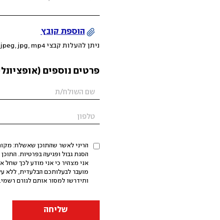
הוספת קובץ
ניתן להעלות קבצי mov, png, jpeg, jpg, mp4 עד 200MB
פרטים נוספים (אופציונלי
הריני לאשר שהתוכן שאשלח: מקורי,
אני מצהיר כי אני מודע לכך שחל א
מועבר לבעלותכם הבלעדית, ללא על
ותידרשו למסור אותם לגורם רשמי. 
שליחה