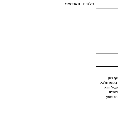
טלגרם
וואטסאפ
י כגון
ינה מלאכותית (AI), בין באופן מלא ובין באופן חלקי.
קביל והוא
במידה
yne.