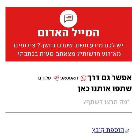
המייל האדום
יש לכם מידע חשוב שטרם נחשף? צילומים
מאירוע חדשותי? מצאתם טעות בכתבה?
אפשר גם דרך
וואטסאפ
טלגרם
שתפו אותנו כאן
הוספת קובץ