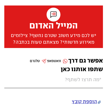
המייל האדום
יש לכם מידע חשוב שטרם נחשף? צילומים
מאירוע חדשותי? מצאתם טעות בכתבה?
אפשר גם דרך
וואטסאפ
טלגרם
שתפו אותנו כאן
הוספת קובץ